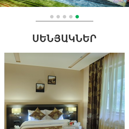
ՍԵՆՅԱԿՆԵՐ