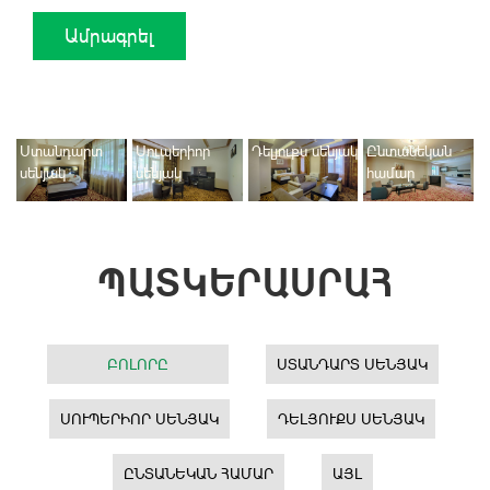
Լոգասենյակներն ունեն լոգախցիկներ` շուրջօրյա տաք և սառը
ջրով, սանհանգույցի միանգամյա օգտագործման պարագաներ:
Ամրագրել
Ստանդարտ
Սուպերիոր
Դելյուքս սենյակ
Ընտանեկան
սենյակ
սենյակ
համար
ՊԱՏԿԵՐԱՍՐԱՀ
ԲՈԼՈՐԸ
ՍՏԱՆԴԱՐՏ ՍԵՆՅԱԿ
ՍՈՒՊԵՐԻՈՐ ՍԵՆՅԱԿ
ԴԵԼՅՈՒՔՍ ՍԵՆՅԱԿ
ԸՆՏԱՆԵԿԱՆ ՀԱՄԱՐ
ԱՅԼ