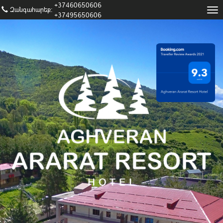
+37460650606
Զանգահարեք։
Tog
+37495650606
nav