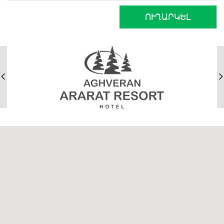
ՈՒՂԱՐԿԵԼ