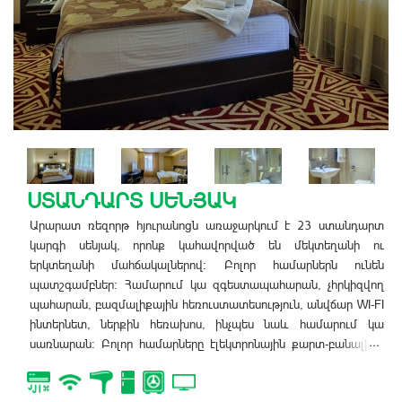
ՍՈՒՊԵՐԻՈՐ ՍԵՆՅԱԿ
Արարատ ռեզորթ հյուրանոցն առաջարկում է 14 սուպերիոր
կարգի սենյակ, որոնք կահավորված են երկտեղանի
մահճակալներով: Բոլոր համարներն ունեն պատշգամբներ: Այս
հարմարավետ համարը նախատեսված է 2 անձի համար, որտեղ
կա գրասեղան և երկու բազկաթոռ: Համարում կա
զգեստապահարան, չհրկիզվող պահարան, բազմալիքային
...
հեռուստատեսություն, անվճար WI-FI ինտերնետ, ներքին
հեռախոս, ինչպես նաև համարում կա սառնարան: Բոլոր
համարները էլեկտրոնային քարտ-բանալիով են: