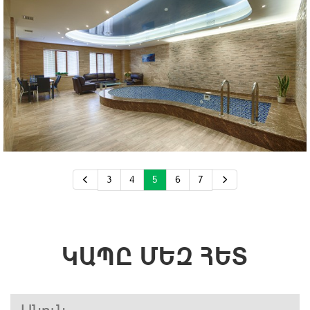
3
4
5
6
7
ԿԱՊԸ ՄԵԶ ՀԵՏ