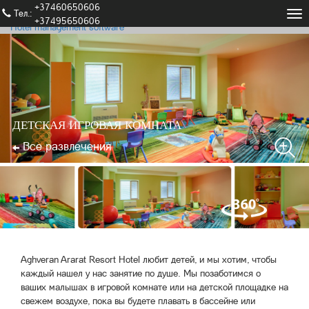
+37460650606
Тел.։
Tog
+37495650606
Hotel management software
nav
ДЕТСКАЯ ИГРОВАЯ КОМНАТА
Все развлечения
Aghveran Ararat Resort Hotel любит детей, и мы хотим, чтобы
каждый нашел у нас занятие по душе. Мы позаботимся о
ваших малышах в игровой комнате или на детской площадке на
свежем воздухе, пока вы будете плавать в бассейне или